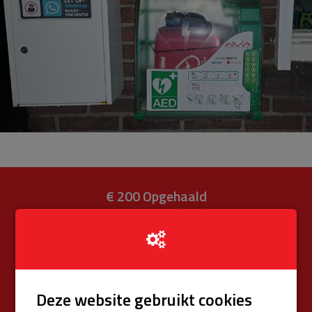
€ 200
Opgehaald
van totaal € 575 (34%)
Donateurs
€ 0
Univé Buurtfonds
€ 200
Deze website gebruikt cookies