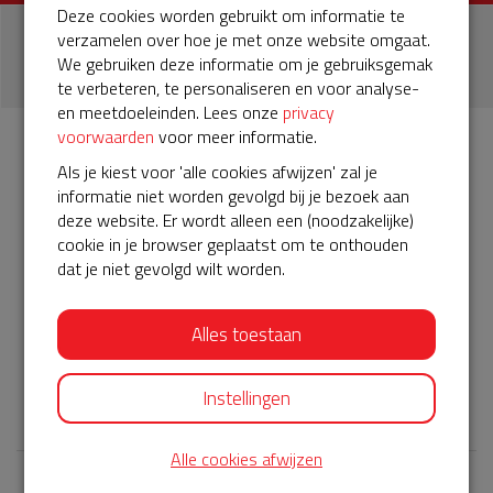
Deze cookies worden gebruikt om informatie te
1
verzamelen over hoe je met onze website omgaat.
We gebruiken deze informatie om je gebruiksgemak
donatie
te verbeteren, te personaliseren en voor analyse-
en meetdoeleinden. Lees onze
privacy
voorwaarden
voor meer informatie.
Info
Donateurs
Als je kiest voor 'alle cookies afwijzen' zal je
1
informatie niet worden gevolgd bij je bezoek aan
deze website. Er wordt alleen een (noodzakelijke)
cookie in je browser geplaatst om te onthouden
Het servicepakket van onze BuurtAED verloopt bijna en
dat je niet gevolgd wilt worden.
moet worden verlengd, zodat onze AED gebruiksklaar
blijft. Help je mee? Doneer voor ons servicepakket!
Op die manier kunnen we de komende 5 jaar weer verder
Alles toestaan
hopelijk zonder dat we hem nodig hebben.
𝕏
Instellingen
Alle cookies afwijzen