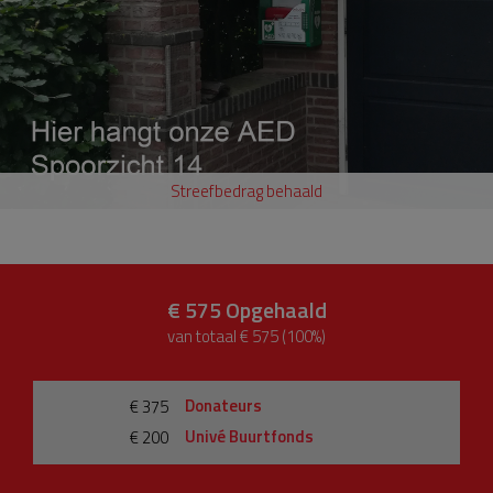
Streefbedrag behaald
€ 575
Opgehaald
van totaal € 575 (100%)
Donateurs
€ 375
Univé Buurtfonds
€ 200