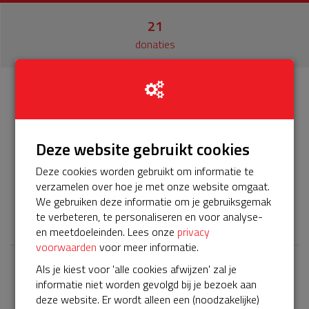
21
donaties
Info
Donateurs
21
Deze website gebruikt cookies
Het servicepakket van onze BuurtAED verloopt bijna en
moet worden verlengd, zodat onze AED gebruiksklaar
Deze cookies worden gebruikt om informatie te
blijft. Help je mee? Doneer voor ons servicepakket!
verzamelen over hoe je met onze website omgaat.
We gebruiken deze informatie om je gebruiksgemak
𝕏
te verbeteren, te personaliseren en voor analyse-
en meetdoeleinden. Lees onze
privacy
voorwaarden
voor meer informatie.
Als je kiest voor 'alle cookies afwijzen' zal je
Laatste donaties
informatie niet worden gevolgd bij je bezoek aan
deze website. Er wordt alleen een (noodzakelijke)
Bekijk alle