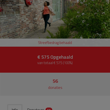
Streefbedrag behaald
€ 575
Opgehaald
van totaal € 575 (100%)
56
donaties
Info
Donateurs
56