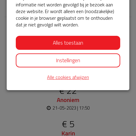
𝕏
informatie niet worden gevolgd bij je bezoek aan
deze website. Er wordt alleen een (noodzakelijke)
cookie in je browser geplaatst om te onthouden
dat je niet gevolgd wilt worden.
Laatste donaties
Bekijk alle
Alles toestaan
€ 25
Instellingen
Anoniem
21-05-2023 | 17:50
Alle cookies afwijzen
€ 22
Anoniem
21-05-2023 | 17:50
€ 5
Karin