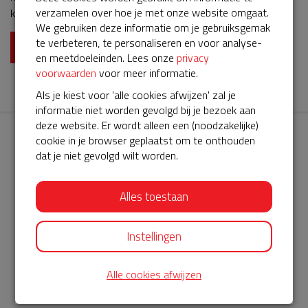
verzamelen over hoe je met onze website omgaat.
kan een BuurtAED de overlevingskans beduiden groter zijn.
We gebruiken deze informatie om je gebruiksgemak
Hartelijk dank hier voor. In de afgelopen jaren is deze AED
te verbeteren, te personaliseren en voor analyse-
meerdere malen in gezet door burgerhulpverleners. Ook
Lees meer
en meetdoeleinden. Lees onze
privacy
belangstelling om burgerhulpverlener te worden dat kan
voorwaarden
voor meer informatie.
inschrijving via: Word burgerhulpverlener en kom in actie |
Als je kiest voor 'alle cookies afwijzen' zal je
Hartstichting Met vriendelijke groet Paul IJzerman
informatie niet worden gevolgd bij je bezoek aan
deze website. Er wordt alleen een (noodzakelijke)
cookie in je browser geplaatst om te onthouden
dat je niet gevolgd wilt worden.
Alles toestaan
AED360-ProCardio
ServiceBuurtAED wordt aangeboden door de Hartstichting en
Instellingen
AED360-ProCardio. Net als bij BuurtAED is AED360-ProCardio
Alle cookies afwijzen
de leverancier van het servicepakket en ontzorgen zij jou de
komende jaren. AED360-ProCardio is gespecialiseerd in de