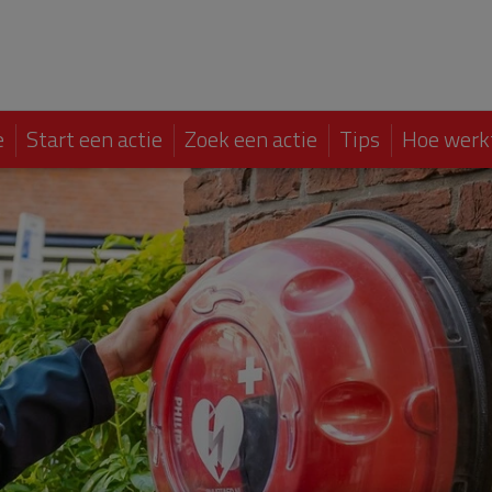
e
Start een actie
Zoek een actie
Tips
Hoe werk