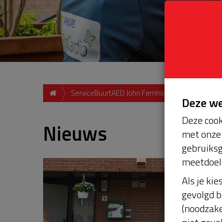
ServiceBuurtAED John Fernhoutstraat 1325NV 
Deze w
Deze cook
Nieuws
met onze 
gebruiksg
meetdoel
Als je kie
gevolgd b
(noodzake