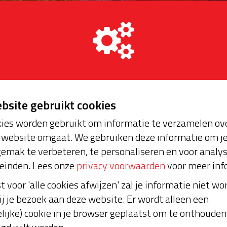
Almere
Nieuws
ebsite gebruikt cookies
ies worden gebruikt om informatie te verzamelen ove
website omgaat. We gebruiken deze informatie om j
emak te verbeteren, te personaliseren en voor analy
einden. Lees onze
privacy voorwaarden
voor meer inf
Servicepakket AED Joh
st voor 'alle cookies afwijzen' zal je informatie niet w
02-10-2023 | 13:46
Beste buren, Onze gemeens
ij je bezoek aan deze website. Er wordt alleen een
(en is ongeveer 8 keer inge
lijke) cookie in je browser geplaatst om te onthouden 
moet weer voor 5 jaar wor