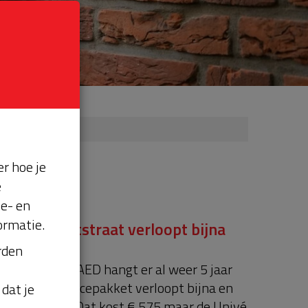
r hoe je
e
se- en
ormatie.
n Fernhoutstraat verloopt bijna
orden
chappelijke AED hangt er al weer 5 jaar
zet!) Het servicepakket verloopt bijna en
dat je
den verlengt. Dat kost € 575 maar de Univé