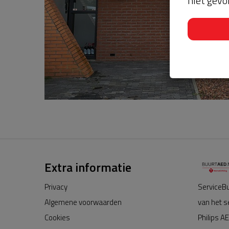
niet gevo
Extra informatie
Privacy
ServiceBu
Algemene voorwaarden
van het s
Cookies
Philips AE