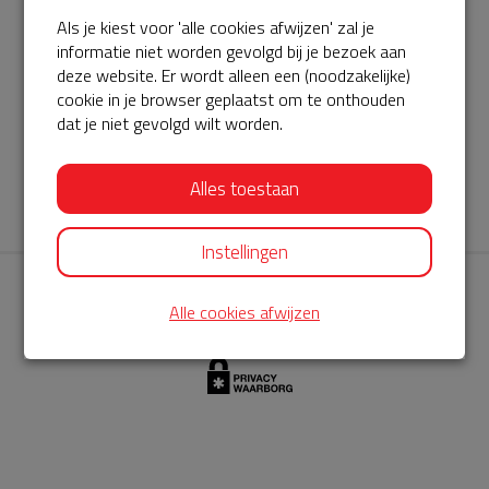
Als je kiest voor 'alle cookies afwijzen' zal je
AED360-ProCardio
informatie niet worden gevolgd bij je bezoek aan
ServiceBuurtAED wordt aangeboden door de Hartstichting en
deze website. Er wordt alleen een (noodzakelijke)
cookie in je browser geplaatst om te onthouden
AED360-ProCardio. Net als bij BuurtAED is AED360-ProCardio
dat je niet gevolgd wilt worden.
de leverancier van het servicepakket en ontzorgen zij jou de
komende jaren. AED360-ProCardio is gespecialiseerd in de
Alles toestaan
levering en het onderhoud van Philips AED’s.
Instellingen
Alle cookies afwijzen