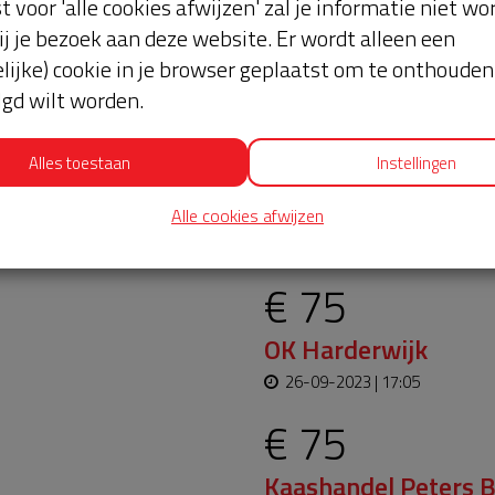
st voor 'alle cookies afwijzen' zal je informatie niet w
ij je bezoek aan deze website. Er wordt alleen een
lijke) cookie in je browser geplaatst om te onthouden 
lgd wilt worden.
Alles toestaan
Instellingen
oopt bijna en moet
Laatste don
Alle cookies afwijzen
aar blijft. Help je mee?
€ 75
OK Harderwijk
26-09-2023 | 17:05
€ 75
Kaashandel Peters B