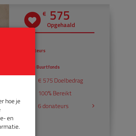
575
€
Opgehaald
€ 375
Donateurs
€ 200
Univé Buurtfonds
€ 575 Doelbedrag
100% Bereikt
r hoe je
6 donateurs
e
se- en
ormatie.