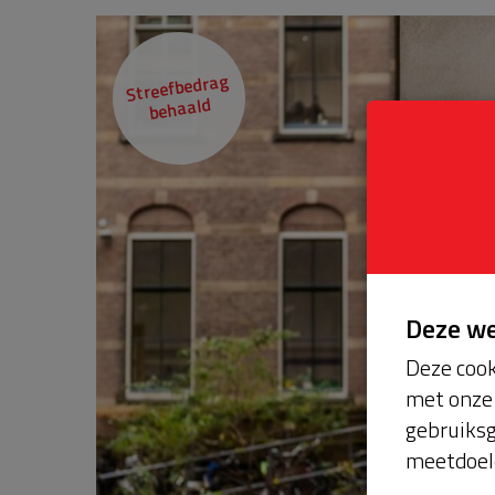
Streefbedrag
behaald
Deze w
Deze cook
met onze 
gebruiksg
meetdoel