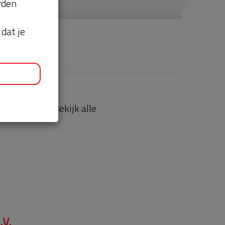
orden
dat je
aties
Bekijk alle
.V.