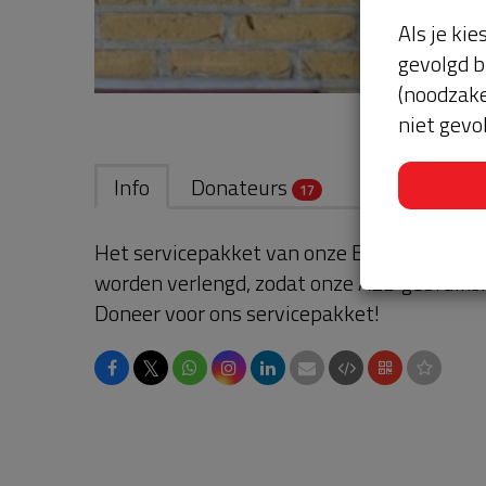
Als je kie
gevolgd b
(noodzake
niet gevo
Info
Donateurs
17
Het servicepakket van onze BuurtAED verl
worden verlengd, zodat onze AED gebruikskl
Doneer voor ons servicepakket!
𝕏