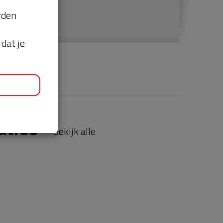
orden
dat je
aties
Bekijk alle