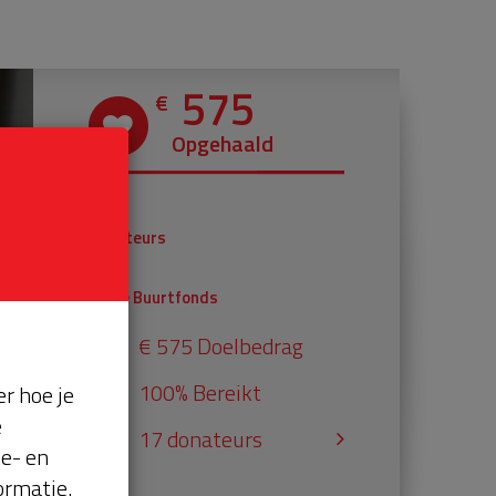
575
€
Opgehaald
€ 375
Donateurs
€ 200
Univé Buurtfonds
€ 575 Doelbedrag
100% Bereikt
r hoe je
e
17 donateurs
se- en
ormatie.