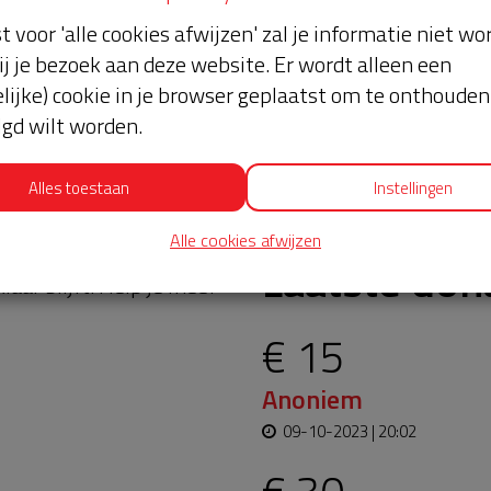
st voor 'alle cookies afwijzen' zal je informatie niet w
ij je bezoek aan deze website. Er wordt alleen een
lijke) cookie in je browser geplaatst om te onthouden 
lgd wilt worden.
Alles toestaan
Instellingen
Alle cookies afwijzen
oopt bijna en moet
Laatste don
aar blijft. Help je mee?
€ 15
Anoniem
09-10-2023 | 20:02