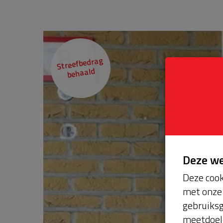
Streefbedrag
behaald
Deze w
Deze cook
met onze 
gebruiksg
meetdoel