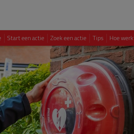
e
Start een actie
Zoek een actie
Tips
Hoe werk