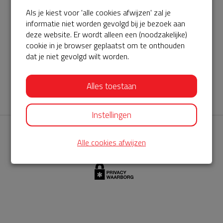
Als je kiest voor 'alle cookies afwijzen' zal je
AED360-ProCardio
informatie niet worden gevolgd bij je bezoek aan
ServiceBuurtAED wordt aangeboden door de Hartstichting en
deze website. Er wordt alleen een (noodzakelijke)
cookie in je browser geplaatst om te onthouden
AED360-ProCardio. Net als bij BuurtAED is AED360-ProCardio
dat je niet gevolgd wilt worden.
de leverancier van het servicepakket en ontzorgen zij jou de
komende jaren. AED360-ProCardio is gespecialiseerd in de
Alles toestaan
levering en het onderhoud van Philips AED’s.
Instellingen
Alle cookies afwijzen