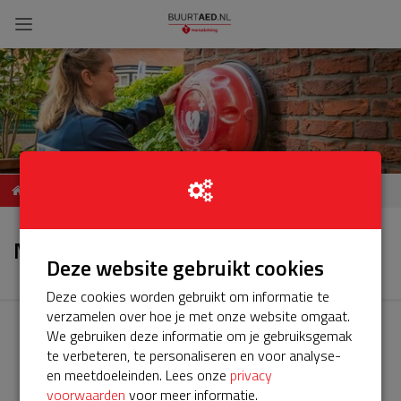
ServiceBuurtAED Nieuw
Nieuws
Park Leeuwenstein, 2272,
Nieuws
Voorburg
Deze website gebruikt cookies
Deze cookies worden gebruikt om informatie te
verzamelen over hoe je met onze website omgaat.
We gebruiken deze informatie om je gebruiksgemak
te verbeteren, te personaliseren en voor analyse-
en meetdoeleinden. Lees onze
privacy
voorwaarden
voor meer informatie.