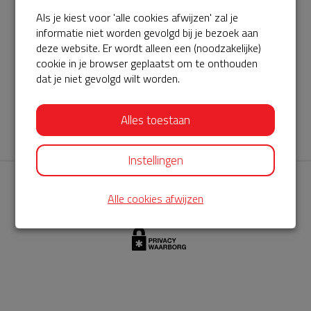
Als je kiest voor 'alle cookies afwijzen' zal je
AED360-ProCardio
informatie niet worden gevolgd bij je bezoek aan
ServiceBuurtAED wordt aangeboden door de Hartstichting en
deze website. Er wordt alleen een (noodzakelijke)
cookie in je browser geplaatst om te onthouden
AED360-ProCardio. Net als bij BuurtAED is AED360-ProCardio
dat je niet gevolgd wilt worden.
de leverancier van het servicepakket en ontzorgen zij jou de
komende jaren. AED360-ProCardio is gespecialiseerd in de
Alles toestaan
levering en het onderhoud van Philips AED’s.
Instellingen
Alle cookies afwijzen