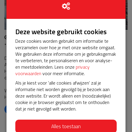
Deze website gebruikt cookies
17-09-2023 | 16:28
Deze cookies worden gebruikt om informatie te
*AED SERVICE ACTIE GESLAAGD*
verzamelen over hoe je met onze website omgaat.
We gebruiken deze informatie om je gebruiksgemak
De actie voor verlenging van het service en onderhoud op de
te verbeteren, te personaliseren en voor analyse-
AED van de Steigerbouw is succesvol afgerond.
en meetdoeleinden. Lees onze
privacy
Hierdoor zijn vervangende materialen, service en onderhoud
voorwaarden
voor meer informatie.
ook voor de komende 5 jaar gegarandeerd.
Als je kiest voor 'alle cookies afwijzen' zal je
informatie niet worden gevolgd bij je bezoek aan
Wij danken alle donateurs voor hun bijdrage aan een
deze website. Er wordt alleen een (noodzakelijke)
HARTveilige woonomgeving ❤
cookie in je browser geplaatst om te onthouden
dat je niet gevolgd wilt worden.
𝕏
Alles toestaan