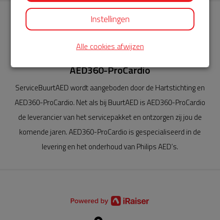
Instellingen
Alle cookies afwijzen
AED360-ProCardio
ServiceBuurtAED wordt aangeboden door de Hartstichting en
AED360-ProCardio. Net als bij BuurtAED is AED360-ProCardio
de leverancier van het servicepakket en ontzorgen zij jou de
komende jaren. AED360-ProCardio is gespecialiseerd in de
levering en het onderhoud van Philips AED’s.