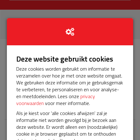
19
donaties
Info
Donateurs
Deze website gebruikt cookies
19
Deze cookies worden gebruikt om informatie te
verzamelen over hoe je met onze website omgaat.
Het servicepakket van onze BuurtAED verloopt bijna en
We gebruiken deze informatie om je gebruiksgemak
moet worden verlengd, zodat onze AED gebruiksklaar
te verbeteren, te personaliseren en voor analyse-
blijft. Help je mee? Doneer voor ons servicepakket!
en meetdoeleinden. Lees onze
privacy
voorwaarden
voor meer informatie.
𝕏
Als je kiest voor 'alle cookies afwijzen' zal je
informatie niet worden gevolgd bij je bezoek aan
deze website. Er wordt alleen een (noodzakelijke)
cookie in je browser geplaatst om te onthouden
Laatste donaties