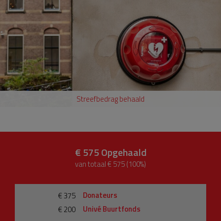
Streefbedrag behaald
€ 575
Opgehaald
van totaal € 575 (100%)
Donateurs
€ 375
Univé Buurtfonds
€ 200