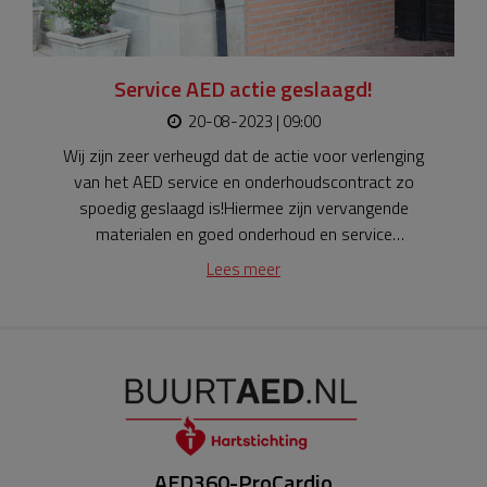
Service AED actie geslaagd!
20-08-2023 | 09:00
Wij zijn zeer verheugd dat de actie voor verlenging
van het AED service en onderhoudscontract zo
spoedig geslaagd is!Hiermee zijn vervangende
materialen en goed onderhoud en service
gegarandeerd tot dat de AED 10 jaar oud is.Wij willen
Lees meer
alle donateurs heel erg bedanken voor hun bijdrage, u
draagt hiermee bij aan een HARTveilige
woonomgeving.Jeroen Balk, voorzitter Stichting Veilig
Houten.
AED360-ProCardio