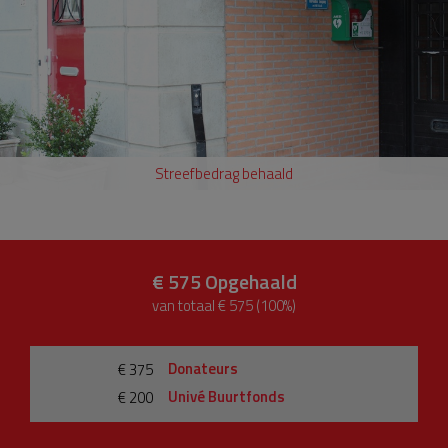
Streefbedrag behaald
€ 575
Opgehaald
van totaal € 575 (100%)
Donateurs
€ 375
Univé Buurtfonds
€ 200