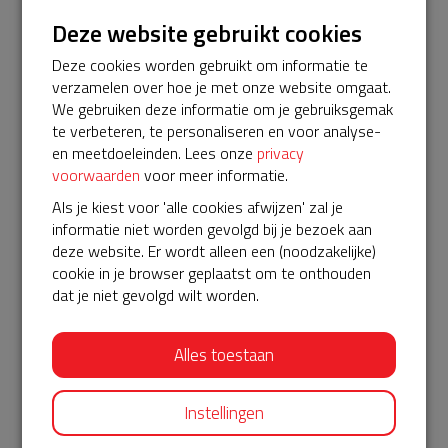
Deze website gebruikt cookies
€ 10
Deze cookies worden gebruikt om informatie te
Anoniem
verzamelen over hoe je met onze website omgaat.
19-08-2023 | 16:34
We gebruiken deze informatie om je gebruiksgemak
te verbeteren, te personaliseren en voor analyse-
€ 5
en meetdoeleinden. Lees onze
privacy
voorwaarden
voor meer informatie.
Anoniem
Als je kiest voor 'alle cookies afwijzen' zal je
19-08-2023 | 16:22
informatie niet worden gevolgd bij je bezoek aan
Belangrijk!
deze website. Er wordt alleen een (noodzakelijke)
cookie in je browser geplaatst om te onthouden
€ 5
dat je niet gevolgd wilt worden.
Anoniem
19-08-2023 | 16:19
Alles toestaan
€ 10
Instellingen
Anoniem