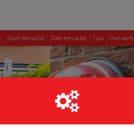
e
Start een actie
Zoek een actie
Tips
Hoe werk