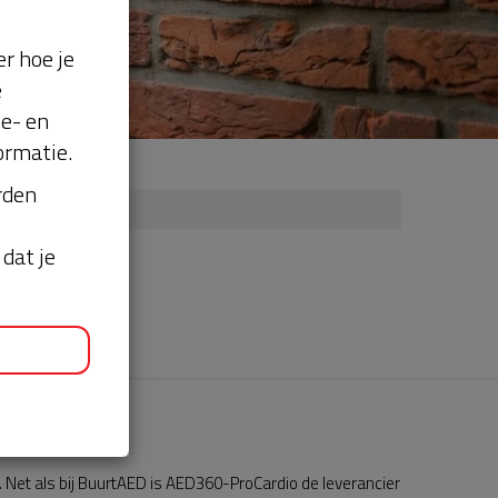
r hoe je
e
se- en
ormatie.
orden
dat je
Net als bij BuurtAED is AED360-ProCardio de leverancier