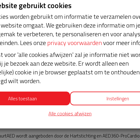
ebsite gebruikt cookies
ies worden gebruikt om informatie te verzamelen ove
website omgaat. We gebruiken deze informatie om j
emak te verbeteren, te personaliseren en voor analy
einden. Lees onze
privacy voorwaarden
voor meer inf
st voor 'alle cookies afwijzen' zal je informatie niet w
ws
ij je bezoek aan deze website. Er wordt alleen een
lijke) cookie in je browser geplaatst om te onthouden 
lgd wilt worden.
Alles toestaan
Instellingen
Alle cookies afwijzen
AED360-ProCardio
urtAED wordt aangeboden door de Hartstichting en AED360-ProCardio. 