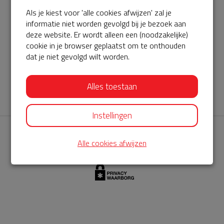
Als je kiest voor 'alle cookies afwijzen' zal je
AED360-ProCardio
informatie niet worden gevolgd bij je bezoek aan
ServiceBuurtAED wordt aangeboden door de Hartstichting en
deze website. Er wordt alleen een (noodzakelijke)
cookie in je browser geplaatst om te onthouden
AED360-ProCardio. Net als bij BuurtAED is AED360-ProCardio
dat je niet gevolgd wilt worden.
de leverancier van het servicepakket en ontzorgen zij jou de
komende jaren. AED360-ProCardio is gespecialiseerd in de
Alles toestaan
levering en het onderhoud van Philips AED’s.
Instellingen
Alle cookies afwijzen