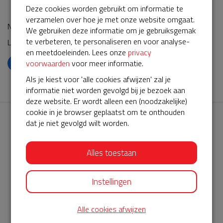
Deze cookies worden gebruikt om informatie te
verzamelen over hoe je met onze website omgaat.
Nogmaals iedereen bedankt!
We gebruiken deze informatie om je gebruiksgemak
te verbeteren, te personaliseren en voor analyse-
Leon
en meetdoeleinden. Lees onze
privacy
voorwaarden
voor meer informatie.
𝕏
Als je kiest voor 'alle cookies afwijzen' zal je
informatie niet worden gevolgd bij je bezoek aan
deze website. Er wordt alleen een (noodzakelijke)
cookie in je browser geplaatst om te onthouden
dat je niet gevolgd wilt worden.
Alles toestaan
AED360-ProCardio
Instellingen
ServiceBuurtAED wordt aangeboden door de Hartstichting en
AED360-ProCardio. Net als bij BuurtAED is AED360-ProCardio
Alle cookies afwijzen
de leverancier van het servicepakket en ontzorgen zij jou de