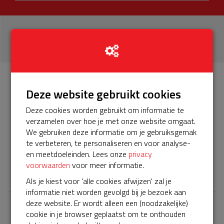
22
donaties
Info
Donateurs
Deze website gebruikt cookies
22
Deze cookies worden gebruikt om informatie te
verzamelen over hoe je met onze website omgaat.
Het servicepakket van onze BuurtAED verloopt bijna en
We gebruiken deze informatie om je gebruiksgemak
moet worden verlengd, zodat onze AED gebruiksklaar
te verbeteren, te personaliseren en voor analyse-
blijft. Help je mee? Doneer voor ons servicepakket!
en meetdoeleinden. Lees onze
privacy
voorwaarden
voor meer informatie.
𝕏
Als je kiest voor 'alle cookies afwijzen' zal je
informatie niet worden gevolgd bij je bezoek aan
deze website. Er wordt alleen een (noodzakelijke)
cookie in je browser geplaatst om te onthouden
Laatste donaties