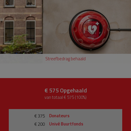
Streefbedrag behaald
€ 575
Opgehaald
van totaal € 575 (100%)
Donateurs
€ 375
Univé Buurtfonds
€ 200