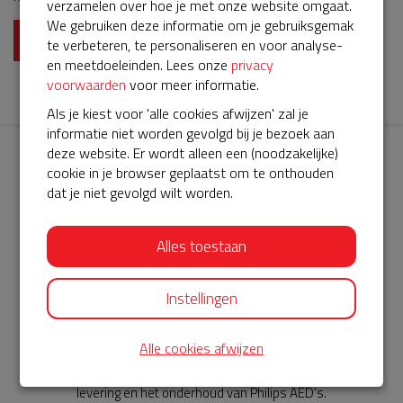
verzamelen over hoe je met onze website omgaat.
We gebruiken deze informatie om je gebruiksgemak
Lees meer
te verbeteren, te personaliseren en voor analyse-
en meetdoeleinden. Lees onze
privacy
voorwaarden
voor meer informatie.
Als je kiest voor 'alle cookies afwijzen' zal je
informatie niet worden gevolgd bij je bezoek aan
deze website. Er wordt alleen een (noodzakelijke)
cookie in je browser geplaatst om te onthouden
dat je niet gevolgd wilt worden.
Alles toestaan
AED360-ProCardio
ServiceBuurtAED wordt aangeboden door de Hartstichting en
Instellingen
AED360-ProCardio. Net als bij BuurtAED is AED360-ProCardio
de leverancier van het servicepakket en ontzorgen zij jou de
Alle cookies afwijzen
komende jaren. AED360-ProCardio is gespecialiseerd in de
levering en het onderhoud van Philips AED’s.