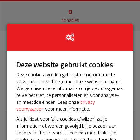
8
donaties
Info
Donateurs
8
Deze website gebruikt cookies
Het servicepakket van onze BuurtAED verloopt bijna en
Deze cookies worden gebruikt om informatie te
moet worden verlengd, zodat onze AED gebruiksklaar
verzamelen over hoe je met onze website omgaat.
blijft. Help je mee? Doneer voor ons servicepakket!
We gebruiken deze informatie om je gebruiksgemak
te verbeteren, te personaliseren en voor analyse-
𝕏
en meetdoeleinden. Lees onze
privacy
voorwaarden
voor meer informatie.
Als je kiest voor 'alle cookies afwijzen' zal je
informatie niet worden gevolgd bij je bezoek aan
Laatste donaties
deze website. Er wordt alleen een (noodzakelijke)
Bekijk alle
cookie in je browser geplaatst om te onthouden