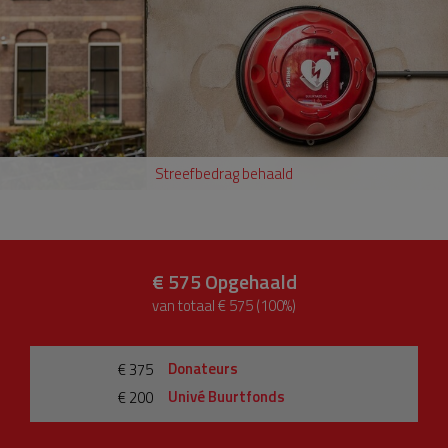
Streefbedrag behaald
€ 575
Opgehaald
van totaal € 575 (100%)
Donateurs
€ 375
Univé Buurtfonds
€ 200