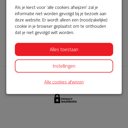
Als je kiest voor 'alle cookies afwijzen' zal je
AED360-ProCardio
informatie niet worden gevolgd bij je bezoek aan
ServiceBuurtAED wordt aangeboden door de Hartstichting en
deze website. Er wordt alleen een (noodzakelijke)
cookie in je browser geplaatst om te onthouden
AED360-ProCardio. Net als bij BuurtAED is AED360-ProCardio
dat je niet gevolgd wilt worden.
de leverancier van het servicepakket en ontzorgen zij jou de
komende jaren. AED360-ProCardio is gespecialiseerd in de
Alles toestaan
levering en het onderhoud van Philips AED’s.
Instellingen
Alle cookies afwijzen