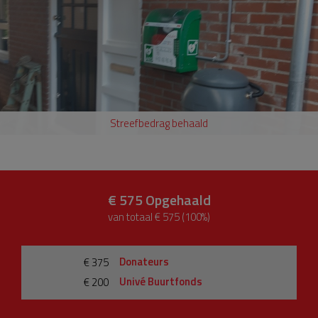
Streefbedrag behaald
€ 575
Opgehaald
van totaal € 575 (100%)
Donateurs
€ 375
Univé Buurtfonds
€ 200