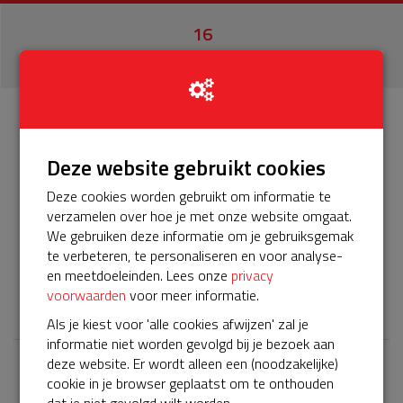
16
donaties
Info
Donateurs
16
Deze website gebruikt cookies
Deze cookies worden gebruikt om informatie te
Beste bewoners, het servicepakket van onze BuurtAED
verzamelen over hoe je met onze website omgaat.
verloopt bijna en moet worden verlengd, zodat onze AED
We gebruiken deze informatie om je gebruiksgemak
gebruiksklaar blijft. Help je mee? Doneer voor ons
te verbeteren, te personaliseren en voor analyse-
servicepakket!
en meetdoeleinden. Lees onze
privacy
𝕏
voorwaarden
voor meer informatie.
Als je kiest voor 'alle cookies afwijzen' zal je
informatie niet worden gevolgd bij je bezoek aan
deze website. Er wordt alleen een (noodzakelijke)
cookie in je browser geplaatst om te onthouden
Laatste donaties
dat je niet gevolgd wilt worden.