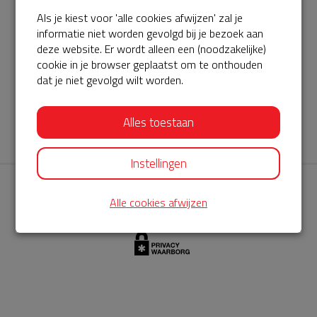
Als je kiest voor 'alle cookies afwijzen' zal je
AED360-ProCardio
informatie niet worden gevolgd bij je bezoek aan
ServiceBuurtAED wordt aangeboden door de Hartstichting en
deze website. Er wordt alleen een (noodzakelijke)
cookie in je browser geplaatst om te onthouden
AED360-ProCardio. Net als bij BuurtAED is AED360-ProCardio
dat je niet gevolgd wilt worden.
de leverancier van het servicepakket en ontzorgen zij jou de
komende jaren. AED360-ProCardio is gespecialiseerd in de
Alles toestaan
levering en het onderhoud van Philips AED’s.
Instellingen
Alle cookies afwijzen