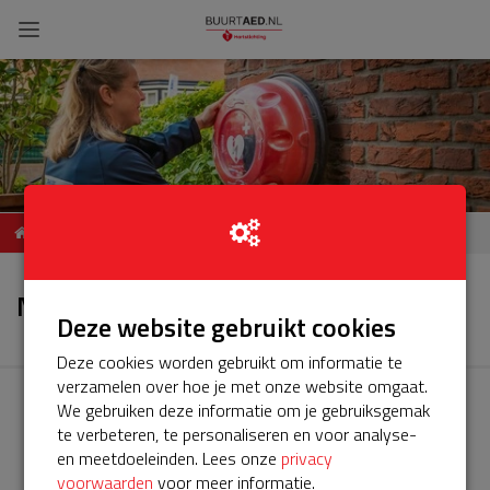
ServiceBuurtAED
Nieuws
Reigerskamp, 3607,
Nieuws
Maarssen
Deze website gebruikt cookies
Deze cookies worden gebruikt om informatie te
verzamelen over hoe je met onze website omgaat.
We gebruiken deze informatie om je gebruiksgemak
te verbeteren, te personaliseren en voor analyse-
en meetdoeleinden. Lees onze
privacy
voorwaarden
voor meer informatie.