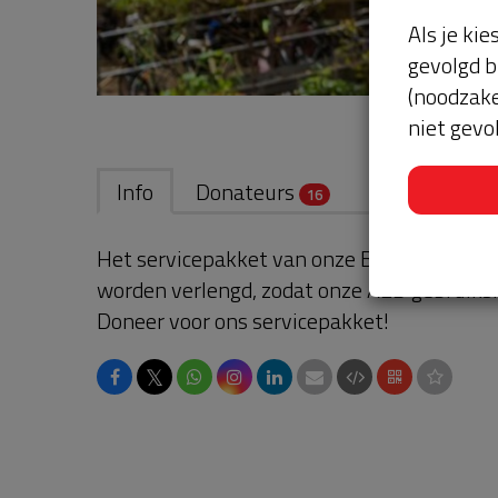
Als je kie
gevolgd b
(noodzake
niet gevo
Info
Donateurs
16
Het servicepakket van onze BuurtAED verl
worden verlengd, zodat onze AED gebruikskl
Doneer voor ons servicepakket!
𝕏