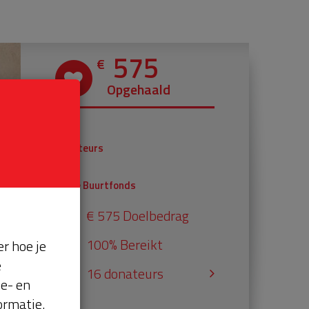
575
€
Opgehaald
€ 375
Donateurs
€ 200
Univé Buurtfonds
€ 575 Doelbedrag
100% Bereikt
r hoe je
e
16 donateurs
se- en
ormatie.