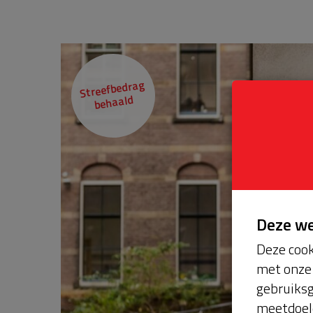
Streefbedrag
behaald
Deze w
Deze cook
met onze 
gebruiksg
meetdoel