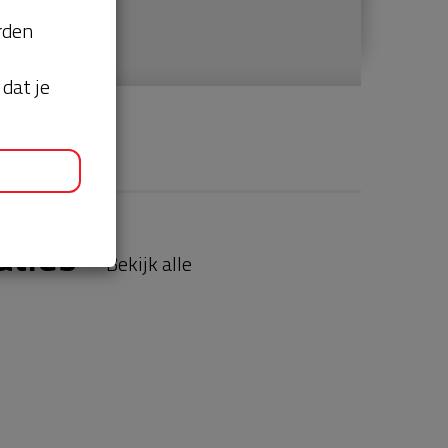
orden
dat je
aties
Bekijk alle