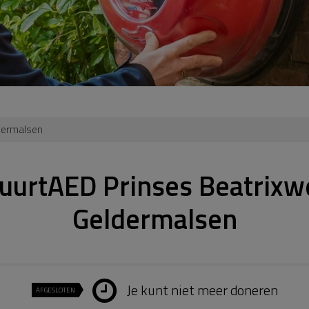
ldermalsen
uurtAED Prinses Beatrixw
Geldermalsen
Je kunt niet meer doneren
AFGESLOTEN