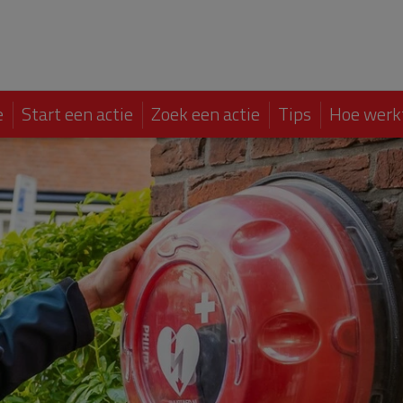
e
Start een actie
Zoek een actie
Tips
Hoe werk