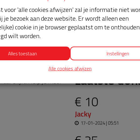
st voor 'alle cookies afwijzen' zal je informatie niet w
ij je bezoek aan deze website. Er wordt alleen een
lijke) cookie in je browser geplaatst om te onthouden 
lgd wilt worden.
Alles toestaan
Instellingen
Alle cookies afwijzen
oopt bijna en moet
Laatste don
aar blijft. Help je mee?
€ 10
Jacky
17-01-2024 | 05:51