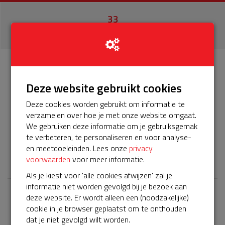
33
donaties
Info
Donateurs
33
Deze website gebruikt cookies
Deze cookies worden gebruikt om informatie te
Het servicepakket van onze BuurtAED verloopt bijna en
verzamelen over hoe je met onze website omgaat.
moet worden verlengd, zodat onze AED gebruiksklaar
We gebruiken deze informatie om je gebruiksgemak
blijft. Help je mee? Doneer voor ons servicepakket!
te verbeteren, te personaliseren en voor analyse-
en meetdoeleinden. Lees onze
privacy
𝕏
voorwaarden
voor meer informatie.
Als je kiest voor 'alle cookies afwijzen' zal je
informatie niet worden gevolgd bij je bezoek aan
deze website. Er wordt alleen een (noodzakelijke)
Laatste donaties
cookie in je browser geplaatst om te onthouden
Bekijk alle
dat je niet gevolgd wilt worden.