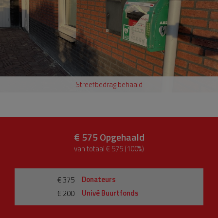
Streefbedrag behaald
€ 575
Opgehaald
van totaal € 575 (100%)
Donateurs
€ 375
Univé Buurtfonds
€ 200