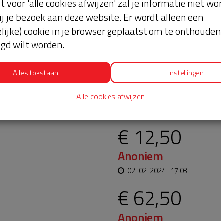
st voor 'alle cookies afwijzen' zal je informatie niet w
ij je bezoek aan deze website. Er wordt alleen een
lijke) cookie in je browser geplaatst om te onthouden 
lgd wilt worden.
Alles toestaan
Instellingen
oopt bijna en moet
Laatste don
Alle cookies afwijzen
aar blijft. Help je mee?
€ 12,50
Anoniem
02-02-2024 | 17:08
€ 62,50
Anoniem