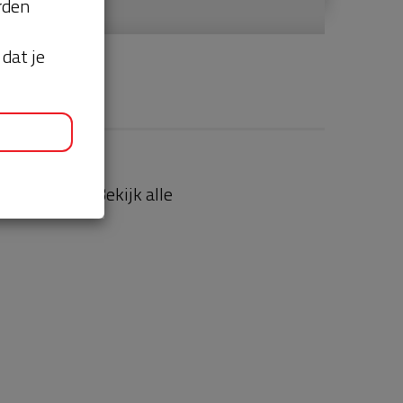
orden
dat je
aties
Bekijk alle