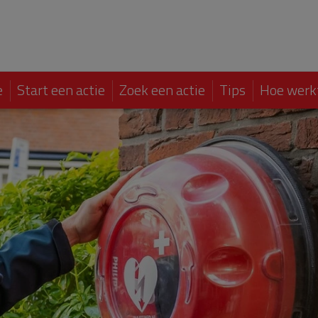
e
Start een actie
Zoek een actie
Tips
Hoe werk