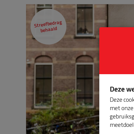
Streefbedrag
behaald
Deze w
Deze cook
met onze 
gebruiksg
meetdoel