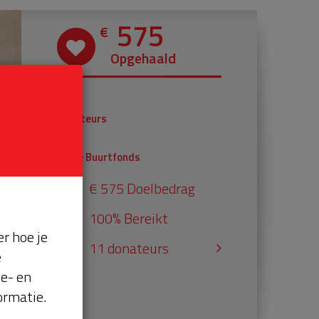
575
€
Opgehaald
€ 375
Donateurs
€ 200
Univé Buurtfonds
€ 575 Doelbedrag
100% Bereikt
r hoe je
11 donateurs
e
se- en
ormatie.