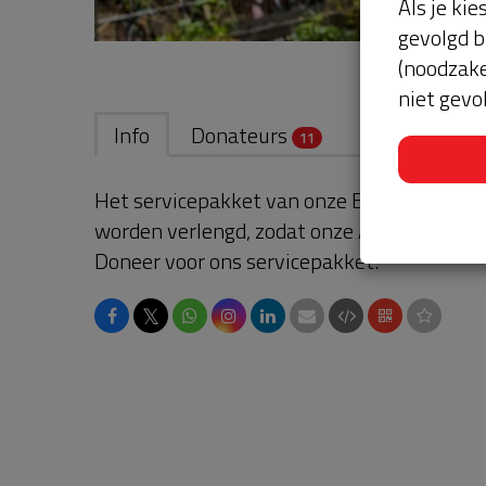
Als je kie
gevolgd b
(noodzake
niet gevo
Info
Donateurs
11
Het servicepakket van onze BuurtAED verl
worden verlengd, zodat onze AED gebruikskl
Doneer voor ons servicepakket!
𝕏