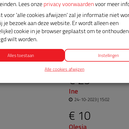
einden. Lees onze
privacy voorwaarden
voor meer inf
st voor 'alle cookies afwijzen' zal je informatie niet w
ij je bezoek aan deze website. Er wordt alleen een
lijke) cookie in je browser geplaatst om te onthouden 
lgd wilt worden.
oopt bijna en moet
Laatste don
Alles toestaan
Instellingen
aar blijft. Help je mee?
Alle cookies afwijzen
€ 25
Ine
24-10-2023 | 15:02
€ 10
Olesia