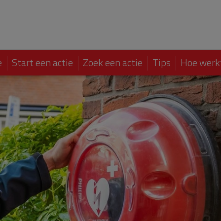
e
Start een actie
Zoek een actie
Tips
Hoe werk