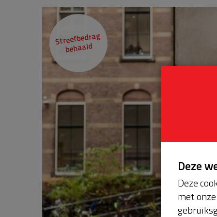
Streefbedrag
behaald
Deze w
Deze cook
met onze 
gebruiksg