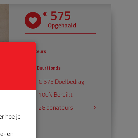
575
€
Opgehaald
€ 375
Donateurs
€ 200
Univé Buurtfonds
€ 575 Doelbedrag
100% Bereikt
28 donateurs
r hoe je
e
se- en