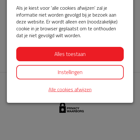
Als je kiest voor 'alle cookies afwijzen' zal je
AED360-ProCardio
informatie niet worden gevolgd bij je bezoek aan
ServiceBuurtAED wordt aangeboden door de Hartstichting en
deze website. Er wordt alleen een (noodzakelijke)
cookie in je browser geplaatst om te onthouden
AED360-ProCardio. Net als bij BuurtAED is AED360-ProCardio
dat je niet gevolgd wilt worden.
de leverancier van het servicepakket en ontzorgen zij jou de
komende jaren. AED360-ProCardio is gespecialiseerd in de
Alles toestaan
levering en het onderhoud van Philips AED’s.
Instellingen
Alle cookies afwijzen