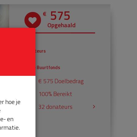
575
€
Opgehaald
€ 375
Donateurs
€ 200
Univé Buurtfonds
€ 575 Doelbedrag
100% Bereikt
r hoe je
32 donateurs
e
se- en
ormatie.