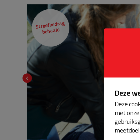
Streefbedrag
behaald
Deze w
Deze cook
met onze 
gebruiksg
meetdoel