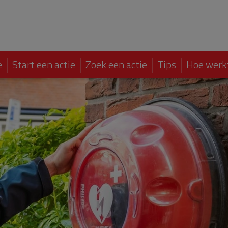
e
Start een actie
Zoek een actie
Tips
Hoe werk