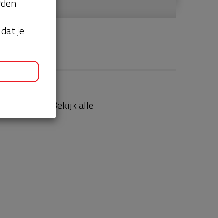
orden
dat je
aties
Bekijk alle