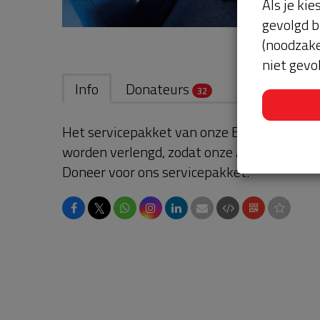
Als je kie
gevolgd b
(noodzake
niet gevo
Info
Donateurs
32
Het servicepakket van onze BuurtAED verl
worden verlengd, zodat onze AED gebruikskl
Doneer voor ons servicepakket!
𝕏