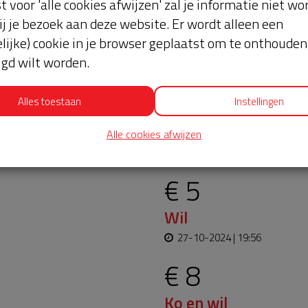
st voor 'alle cookies afwijzen' zal je informatie niet w
ij je bezoek aan deze website. Er wordt alleen een
lijke) cookie in je browser geplaatst om te onthouden 
lgd wilt worden.
Alles toestaan
Instellingen
oopt bijna en moet
Laatste don
Alle cookies afwijzen
aar blijft. Help je mee?
€ 5
Wil
27-10-2024 | 19:56
€ 8
Ko en wil