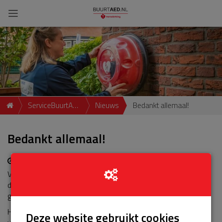
ServiceBuurtAED
Nieuws
Bedankt allemaal!
- Orvelterbrink
Bedankt allemaal!
12-07-2023 | 19:22
Via deze weg wil ik iedereen heel erg bedanken voor de
donaties. Mooi om te zien dat het met ELKAAR zo snel
geregeld is! Super.
Hopelijk zijn we de AED niet nodig, maar toch mooi dat hij er is
Deze website gebruikt cookies