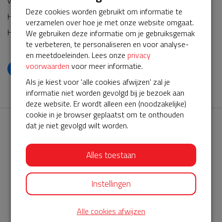
voor een geval van nood.
Deze cookies worden gebruikt om informatie te
Hartelijke groet,
verzamelen over hoe je met onze website omgaat.
Henk Veldman
We gebruiken deze informatie om je gebruiksgemak
te verbeteren, te personaliseren en voor analyse-
en meetdoeleinden. Lees onze
privacy
voorwaarden
voor meer informatie.
𝕏
Als je kiest voor 'alle cookies afwijzen' zal je
informatie niet worden gevolgd bij je bezoek aan
deze website. Er wordt alleen een (noodzakelijke)
cookie in je browser geplaatst om te onthouden
dat je niet gevolgd wilt worden.
Alles toestaan
AED360-ProCardio
Instellingen
ServiceBuurtAED wordt aangeboden door de Hartstichting en
AED360-ProCardio. Net als bij BuurtAED is AED360-ProCardio
Alle cookies afwijzen