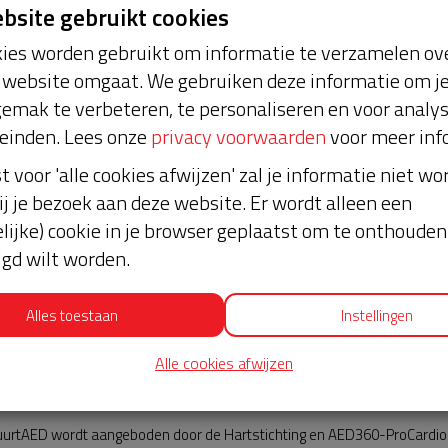
ebsite gebruikt cookies
ies worden gebruikt om informatie te verzamelen ove
website omgaat. We gebruiken deze informatie om j
emak te verbeteren, te personaliseren en voor analy
einden. Lees onze
privacy voorwaarden
voor meer inf
st voor 'alle cookies afwijzen' zal je informatie niet w
f
Nieuws
ij je bezoek aan deze website. Er wordt alleen een
lijke) cookie in je browser geplaatst om te onthouden 
lgd wilt worden.
Alles toestaan
Instellingen
Alle cookies afwijzen
AED360-ProCardio
urtAED wordt aangeboden door de Hartstichting en AED360-ProCardio. 