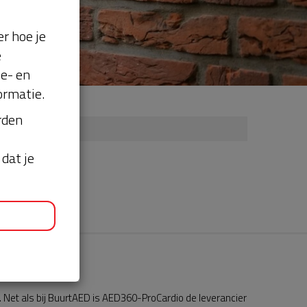
r hoe je
e
se- en
ormatie.
orden
dat je
Net als bij BuurtAED is AED360-ProCardio de leverancier