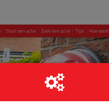
e
Start een actie
Zoek een actie
Tips
Hoe werk