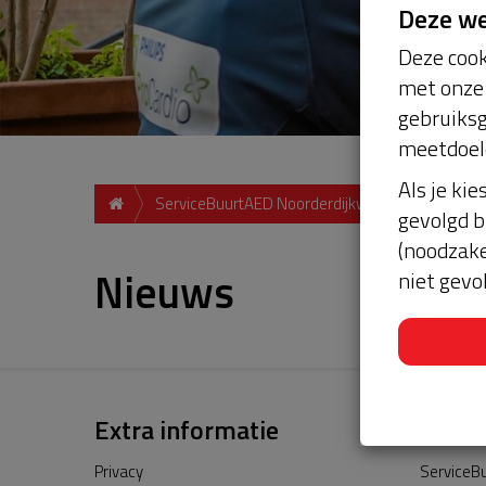
Deze w
Deze cook
met onze 
gebruiksg
meetdoel
Als je kie
ServiceBuurtAED Noorderdijkweg, Wieringerwer
gevolgd b
(noodzake
Nieuws
niet gevo
Extra informatie
Privacy
ServiceBu