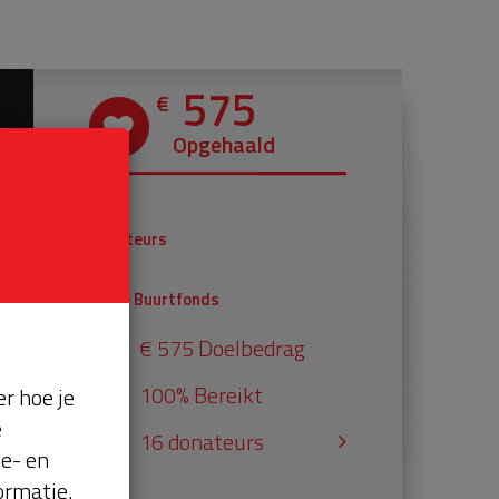
575
€
Opgehaald
€ 375
Donateurs
€ 200
Univé Buurtfonds
€ 575 Doelbedrag
100% Bereikt
r hoe je
e
16 donateurs
se- en
ormatie.