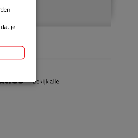
orden
dat je
aties
Bekijk alle