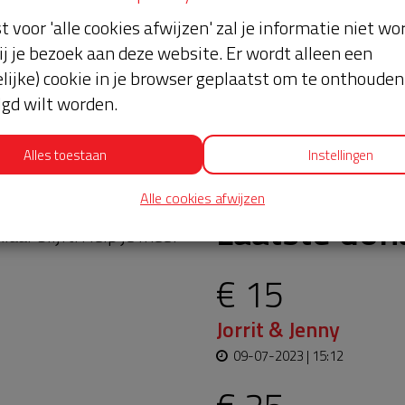
st voor 'alle cookies afwijzen' zal je informatie niet w
ij je bezoek aan deze website. Er wordt alleen een
lijke) cookie in je browser geplaatst om te onthouden 
lgd wilt worden.
Alles toestaan
Instellingen
Alle cookies afwijzen
oopt bijna en moet
Laatste don
aar blijft. Help je mee?
€ 15
Jorrit & Jenny
09-07-2023 | 15:12