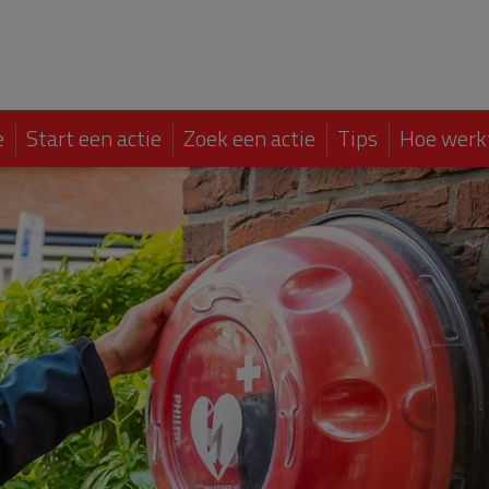
e
Start een actie
Zoek een actie
Tips
Hoe werk