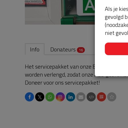
Als je kie
gevolgd b
(noodzake
niet gevo
Info
Donateurs
16
Het servicepakket van onze BuurtAED verl
worden verlengd, zodat onze AED gebruikskl
Doneer voor ons servicepakket!
𝕏