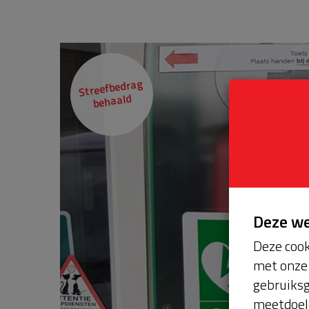
Streefbedrag
behaald
Deze w
Deze cook
met onze 
gebruiksg
meetdoel