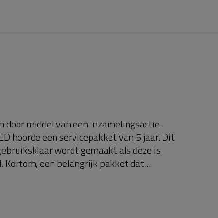
 door middel van een inzamelingsactie.
ED hoorde een servicepakket van 5 jaar. Dit
gebruiksklaar wordt gemaakt als deze is
d. Kortom, een belangrijk pakket dat
tart op ServiceBuurtAED.nl om geld in te