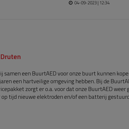
04-09-2023 | 12:34
Druten
wij samen een BuurtAED voor onze buurt kunnen kopen
 jaren een hartveilige omgeving hebben. Bij de BuurtA
vicepakket zorgt er o.a. voor dat onze BuurtAED weer 
 op tijd nieuwe elektroden en/of een batterij gestuur
lengen heb ik jullie hulp nodig. Ik ben een actie ges
 voor je bijdrage😊