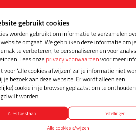
ebsite gebruikt cookies
ies worden gebruikt om informatie te verzamelen ove
website omgaat. We gebruiken deze informatie om j
emak te verbeteren, te personaliseren en voor analy
oopt bijna en moet
Laatste don
einden. Lees onze
privacy voorwaarden
voor meer inf
aar blijft. Help je mee?
st voor 'alle cookies afwijzen' zal je informatie niet w
ij je bezoek aan deze website. Er wordt alleen een
€ 10
lijke) cookie in je browser geplaatst om te onthouden 
Anoniem
lgd wilt worden.
04-09-2023 | 15:20
Alles toestaan
Instellingen
€ 7,50
Alle cookies afwijzen
Anoniem