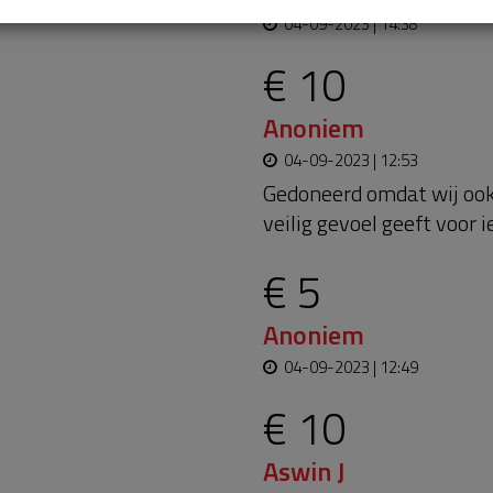
04-09-2023 | 14:38
€ 10
Anoniem
04-09-2023 | 12:53
Gedoneerd omdat wij ook
veilig gevoel geeft voor 
€ 5
Anoniem
04-09-2023 | 12:49
€ 10
Aswin J