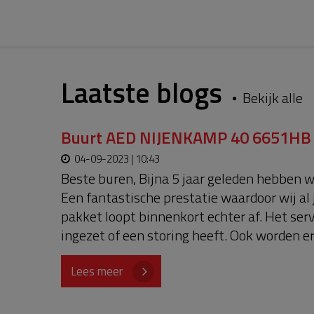
Laatste blogs
Bekijk alle
Buurt AED NIJENKAMP 40 6651HB 
04-09-2023 | 10:43
Beste buren, Bijna 5 jaar geleden hebben 
Een fantastische prestatie waardoor wij al
pakket loopt binnenkort echter af. Het ser
ingezet of een storing heeft. Ook worden er
verlengd moet worden. Om het te kunnen ver
zamelen. Doe je mee? Alvast super bedankt
Lees meer