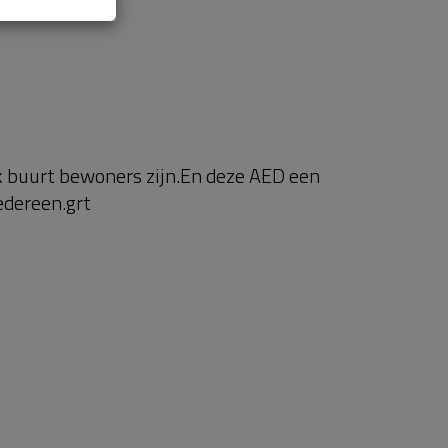
 buurt bewoners zijn.En deze AED een
iedereen.grt