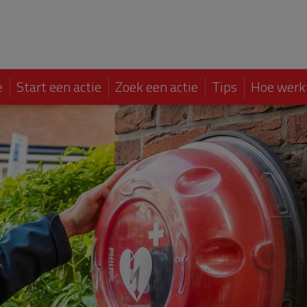
e
Start een actie
Zoek een actie
Tips
Hoe werk