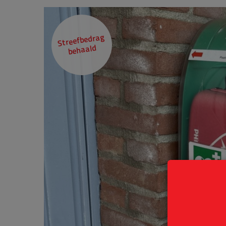
Streefbedrag
behaald