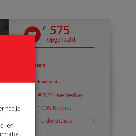
575
€
Opgehaald
€ 375
Donateurs
€ 200
Univé Buurtfonds
€ 575 Doelbedrag
100% Bereikt
r hoe je
e
19 donateurs
se- en
ormatie.