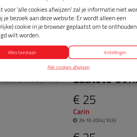
st voor 'alle cookies afwijzen' zal je informatie niet w
ij je bezoek aan deze website. Er wordt alleen een
lijke) cookie in je browser geplaatst om te onthouden 
lgd wilt worden.
Alles toestaan
Instellingen
Alle cookies afwijzen
oopt bijna en moet
Laatste don
aar blijft. Help je mee?
€ 25
Carin
29-10-2024 | 10:33