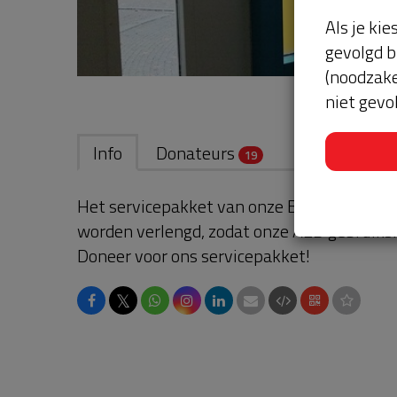
Als je kie
gevolgd b
(noodzake
niet gevo
Info
Donateurs
19
Het servicepakket van onze BuurtAED verl
worden verlengd, zodat onze AED gebruikskl
Doneer voor ons servicepakket!
𝕏