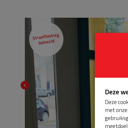
Streefbedrag
behaald
Deze w
Deze cook
met onze 
gebruiksg
meetdoel