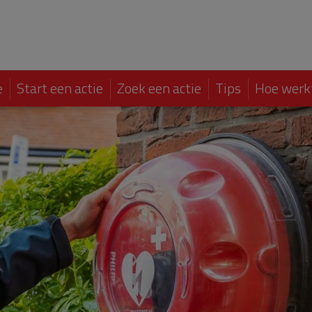
e
Start een actie
Zoek een actie
Tips
Hoe werk