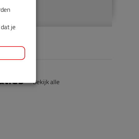
orden
dat je
aties
Bekijk alle