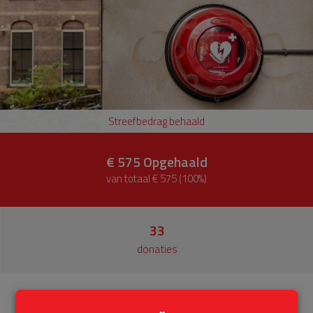
Streefbedrag behaald
€ 575
Opgehaald
van totaal € 575 (100%)
33
donaties
Info
Donateurs
33