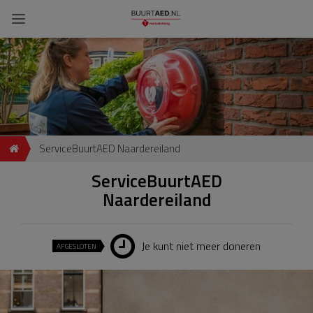
ServiceBuurtAED Naardereiland
ServiceBuurtAED
Naardereiland
Je kunt niet meer doneren
AFGESLOTEN