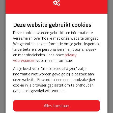
Het servicepakket van onze BuurtAED verloopt bijna en
moet worden verlengd, zodat onze AED gebruiksklaar
Deze website gebruikt cookies
blijft. Help je mee? Doneer voor ons servicepakket!
Deze cookies worden gebruikt om informatie te
𝕏
verzamelen over hoe je met onze website omgaat.
We gebruiken deze informatie om je gebruiksgemak
te verbeteren, te personaliseren en voor analyse-
en meetdoeleinden. Lees onze
privacy
voorwaarden
voor meer informatie.
Laatste donaties
Als je kiest voor 'alle cookies afwijzen' zal je
Bekijk alle
informatie niet worden gevolgd bij je bezoek aan
deze website. Er wordt alleen een (noodzakelijke)
€ 25
cookie in je browser geplaatst om te onthouden
dat je niet gevolgd wilt worden.
John
10-05-2023 | 16:24
Alles toestaan
€ 13