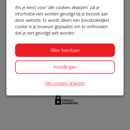
Als je kiest voor 'alle cookies afwijzen' zal je
AED360-ProCardio
informatie niet worden gevolgd bij je bezoek aan
ServiceBuurtAED wordt aangeboden door de Hartstichting en
deze website. Er wordt alleen een (noodzakelijke)
cookie in je browser geplaatst om te onthouden
AED360-ProCardio. Net als bij BuurtAED is AED360-ProCardio
dat je niet gevolgd wilt worden.
de leverancier van het servicepakket en ontzorgen zij jou de
komende jaren. AED360-ProCardio is gespecialiseerd in de
Alles toestaan
levering en het onderhoud van Philips AED’s.
Instellingen
Alle cookies afwijzen