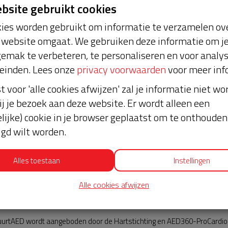
ebsite gebruikt cookies
ies worden gebruikt om informatie te verzamelen ove
website omgaat. We gebruiken deze informatie om j
emak te verbeteren, te personaliseren en voor analy
einden. Lees onze
privacy voorwaarden
voor meer inf
st voor 'alle cookies afwijzen' zal je informatie niet w
ij je bezoek aan deze website. Er wordt alleen een
lijke) cookie in je browser geplaatst om te onthouden 
lgd wilt worden.
Alles toestaan
Instellingen
Alle cookies afwijzen
AED360-ProCardio
urtAED wordt aangeboden door de Hartstichting en AED360-ProCardio. 