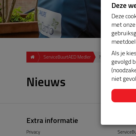
Deze w
Deze cook
met onze 
gebruiksg
meetdoel
Als je kie
ServiceBuurtAED Medler
Nieuws
gevolgd b
(noodzake
Nieuws
niet gevo
Extra informatie
Privacy
ServiceBu