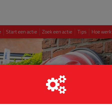
e
Start een actie
Zoek een actie
Tips
Hoe werk