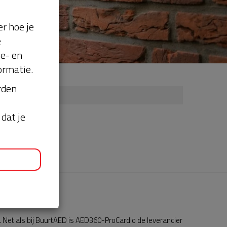
r hoe je
e
se- en
ormatie.
orden
dat je
Net als bij BuurtAED is AED360-ProCardio de leverancier