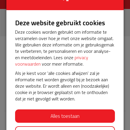
3
Deze website gebruikt cookies
donaties
Deze cookies worden gebruikt om informatie te
verzamelen over hoe je met onze website omgaat.
We gebruiken deze informatie om je gebruiksgemak
te verbeteren, te personaliseren en voor analyse-
Info
Donateurs
3
en meetdoeleinden. Lees onze
privacy
voorwaarden
voor meer informatie.
Het servicepakket van onze BuurtAED verloopt bijna en
Als je kiest voor 'alle cookies afwijzen' zal je
moet worden verlengd, zodat onze AED gebruiksklaar
informatie niet worden gevolgd bij je bezoek aan
blijft. Help je mee? Doneer voor ons servicepakket!
deze website. Er wordt alleen een (noodzakelijke)
cookie in je browser geplaatst om te onthouden
𝕏
dat je niet gevolgd wilt worden.
Alles toestaan
Laatste donaties