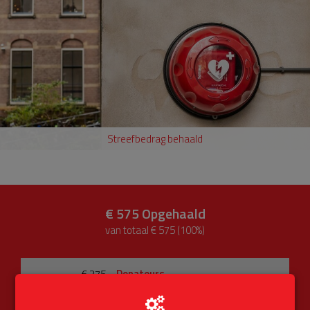
Streefbedrag behaald
€ 575
Opgehaald
van totaal € 575 (100%)
Donateurs
€ 375
Univé Buurtfonds
€ 200