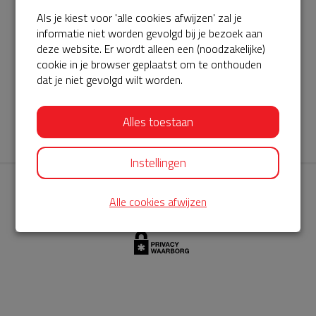
Als je kiest voor 'alle cookies afwijzen' zal je
AED360-ProCardio
informatie niet worden gevolgd bij je bezoek aan
ServiceBuurtAED wordt aangeboden door de Hartstichting en
deze website. Er wordt alleen een (noodzakelijke)
cookie in je browser geplaatst om te onthouden
AED360-ProCardio. Net als bij BuurtAED is AED360-ProCardio
dat je niet gevolgd wilt worden.
de leverancier van het servicepakket en ontzorgen zij jou de
komende jaren. AED360-ProCardio is gespecialiseerd in de
Alles toestaan
levering en het onderhoud van Philips AED’s.
Instellingen
Alle cookies afwijzen