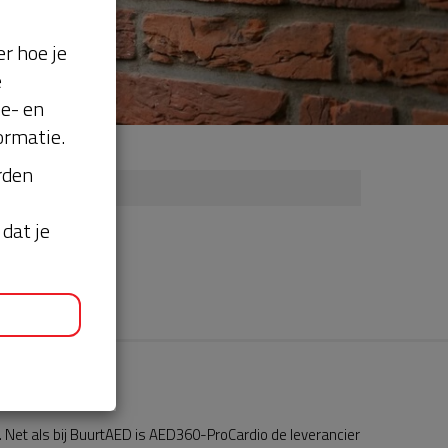
r hoe je
e
se- en
ormatie.
orden
dat je
Net als bij BuurtAED is AED360-ProCardio de leverancier