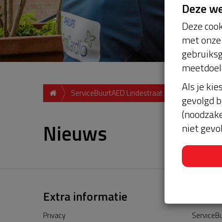
Deze w
Deze cook
met onze 
gebruiksg
meetdoel
Als je kie
ServiceBuurtAED Lindestraat Hendrik Ido Amba
gevolgd b
(noodzake
Nieuws
niet gevo
Extra informatie
Privacy
ServiceBu