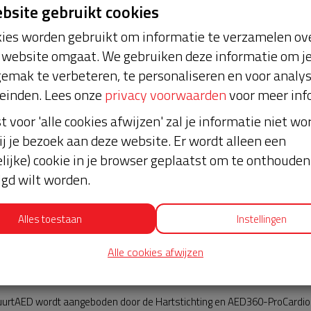
ebsite gebruikt cookies
ies worden gebruikt om informatie te verzamelen ove
website omgaat. We gebruiken deze informatie om j
emak te verbeteren, te personaliseren en voor analy
einden. Lees onze
privacy voorwaarden
voor meer inf
st voor 'alle cookies afwijzen' zal je informatie niet w
cht
Nieuws
ij je bezoek aan deze website. Er wordt alleen een
lijke) cookie in je browser geplaatst om te onthouden 
lgd wilt worden.
Alles toestaan
Instellingen
Alle cookies afwijzen
AED360-ProCardio
urtAED wordt aangeboden door de Hartstichting en AED360-ProCardio. 