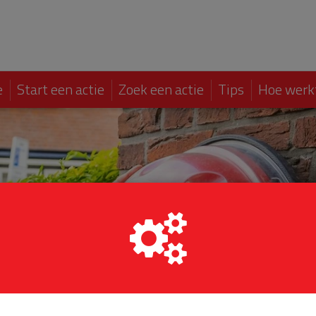
e
Start een actie
Zoek een actie
Tips
Hoe werk