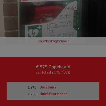
Streefbedrag behaald
€ 575
Opgehaald
van totaal € 575 (100%)
Donateurs
€ 375
Univé Buurtfonds
€ 200