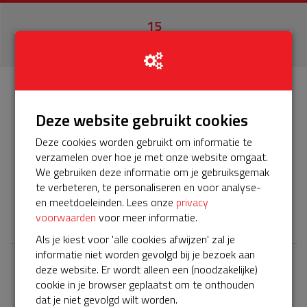
15
donaties
Info
Donateurs
15
Deze website gebruikt cookies
Deze cookies worden gebruikt om informatie te
Het servicepakket van onze BuurtAED verloopt bijna en
verzamelen over hoe je met onze website omgaat.
moet worden verlengd, zodat onze AED gebruiksklaar
We gebruiken deze informatie om je gebruiksgemak
blijft. Help je mee? Doneer voor ons servicepakket!
te verbeteren, te personaliseren en voor analyse-
en meetdoeleinden. Lees onze
privacy
𝕏
voorwaarden
voor meer informatie.
Als je kiest voor 'alle cookies afwijzen' zal je
informatie niet worden gevolgd bij je bezoek aan
deze website. Er wordt alleen een (noodzakelijke)
Laatste donaties
cookie in je browser geplaatst om te onthouden
Bekijk alle
dat je niet gevolgd wilt worden.