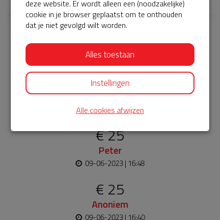
deze website. Er wordt alleen een (noodzakelijke)
cookie in je browser geplaatst om te onthouden
dat je niet gevolgd wilt worden.
Laatste donaties
Alles toestaan
Bekijk alle
€ 10
Instellingen
Dennis
09-06-2023 | 16:51
Alle cookies afwijzen
€ 25
Peter
09-06-2023 | 16:48
€ 25
Anoniem
09-06-2023 | 16:40