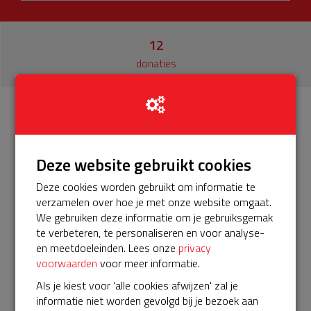
12
donaties
Info
Donateurs
12
Deze website gebruikt cookies
Het servicepakket van onze BuurtAED verloopt bijna en
Deze cookies worden gebruikt om informatie te
moet worden verlengd, zodat onze AED gebruiksklaar
verzamelen over hoe je met onze website omgaat.
blijft. Dankzij het Univé Buurtfonds hoeven we maar €375
We gebruiken deze informatie om je gebruiksgemak
in te zamelen in plaats van de normale €575. Voor dat
te verbeteren, te personaliseren en voor analyse-
bedrag zijn we weer 5 jaar verzekerd van nieuwe
en meetdoeleinden. Lees onze
privacy
elektroden en (heel belangrijk) nieuwe accu's!
voorwaarden
voor meer informatie.
Help je mee? Doneer voor ons servicepakket!
Als je kiest voor 'alle cookies afwijzen' zal je
𝕏
informatie niet worden gevolgd bij je bezoek aan