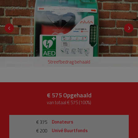
Streefbedrag behaald
€ 575
Opgehaald
van totaal € 575 (100%)
Donateurs
€ 375
Univé Buurtfonds
€ 200