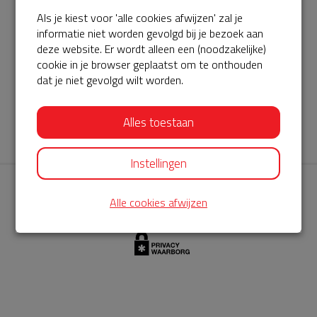
Als je kiest voor 'alle cookies afwijzen' zal je
AED360-ProCardio
informatie niet worden gevolgd bij je bezoek aan
ServiceBuurtAED wordt aangeboden door de Hartstichting en
deze website. Er wordt alleen een (noodzakelijke)
cookie in je browser geplaatst om te onthouden
AED360-ProCardio. Net als bij BuurtAED is AED360-ProCardio
dat je niet gevolgd wilt worden.
de leverancier van het servicepakket en ontzorgen zij jou de
komende jaren. AED360-ProCardio is gespecialiseerd in de
Alles toestaan
levering en het onderhoud van Philips AED’s.
Instellingen
Alle cookies afwijzen