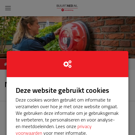
ServiceBuurtAED
Nieuws
Koningshof 4, 3481HN,
Nieuws
Harmelen
Deze website gebruikt cookies
Deze cookies worden gebruikt om informatie te
verzamelen over hoe je met onze website omgaat.
We gebruiken deze informatie om je gebruiksgemak
te verbeteren, te personaliseren en voor analyse-
en meetdoeleinden. Lees onze
privacy
voorwaarden
voor meer informatie.