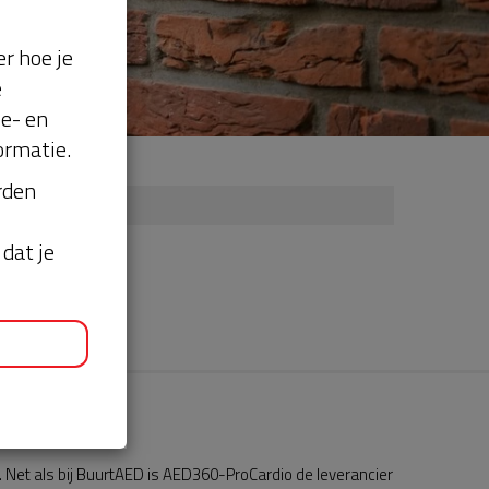
r hoe je
e
se- en
ormatie.
orden
dat je
Net als bij BuurtAED is AED360-ProCardio de leverancier