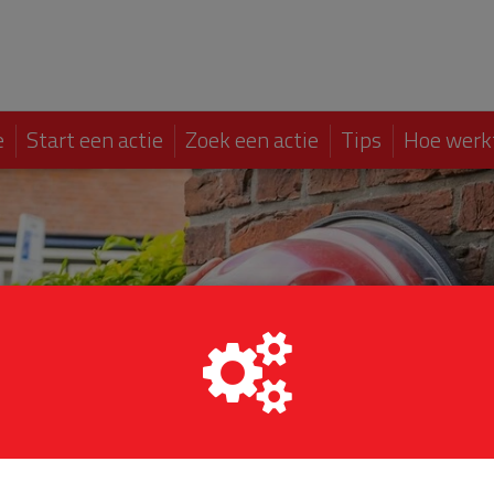
e
Start een actie
Zoek een actie
Tips
Hoe werk