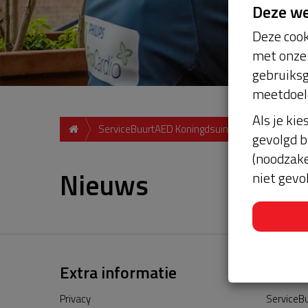
Deze w
Deze cook
met onze 
gebruiksg
meetdoel
Als je kie
ServiceBuurtAED Koningdsuin, 1901ZV, Castric
gevolgd b
(noodzake
Nieuws
niet gevo
Extra informatie
Privacy
ServiceBu