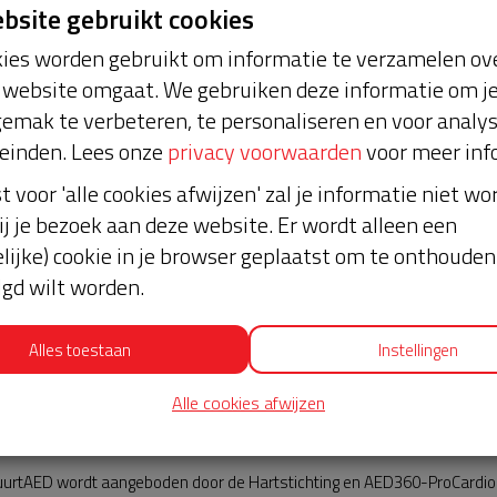
ebsite gebruikt cookies
ies worden gebruikt om informatie te verzamelen ove
website omgaat. We gebruiken deze informatie om j
emak te verbeteren, te personaliseren en voor analy
einden. Lees onze
privacy voorwaarden
voor meer inf
st voor 'alle cookies afwijzen' zal je informatie niet w
um
Nieuws
ij je bezoek aan deze website. Er wordt alleen een
lijke) cookie in je browser geplaatst om te onthouden 
lgd wilt worden.
Alles toestaan
Instellingen
Alle cookies afwijzen
AED360-ProCardio
urtAED wordt aangeboden door de Hartstichting en AED360-ProCardio. 