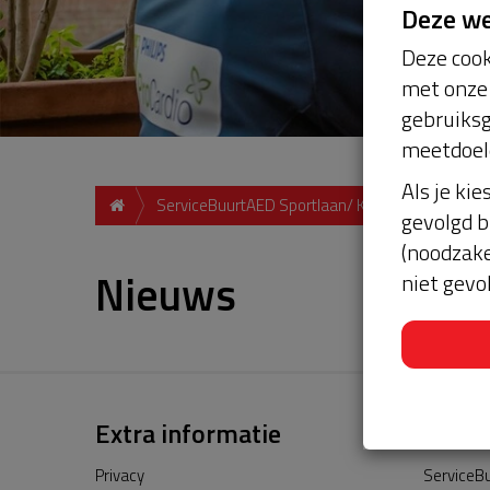
Deze w
Deze cook
met onze 
gebruiksg
meetdoel
Als je kie
ServiceBuurtAED Sportlaan/ Kollenveld, 7607, A
gevolgd b
(noodzake
Nieuws
niet gevo
Extra informatie
Privacy
ServiceBu