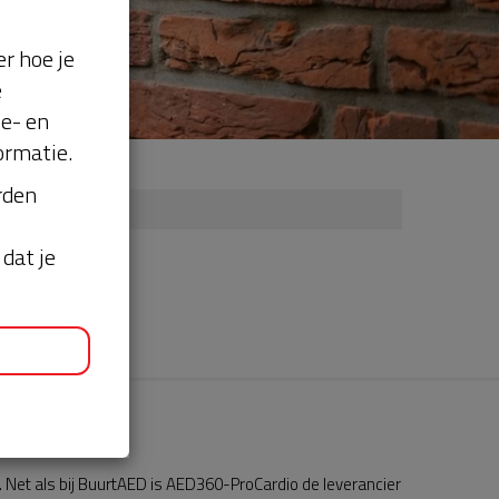
r hoe je
e
se- en
ormatie.
orden
dat je
Net als bij BuurtAED is AED360-ProCardio de leverancier