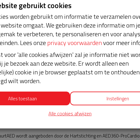
ebsite gebruikt cookies
ies worden gebruikt om informatie te verzamelen ove
website omgaat. We gebruiken deze informatie om j
emak te verbeteren, te personaliseren en voor analy
einden. Lees onze
privacy voorwaarden
voor meer inf
st voor 'alle cookies afwijzen' zal je informatie niet w
lmelo
Nieuws
ij je bezoek aan deze website. Er wordt alleen een
lijke) cookie in je browser geplaatst om te onthouden 
lgd wilt worden.
Alles toestaan
Instellingen
Alle cookies afwijzen
AED360-ProCardio
urtAED wordt aangeboden door de Hartstichting en AED360-ProCardio. 