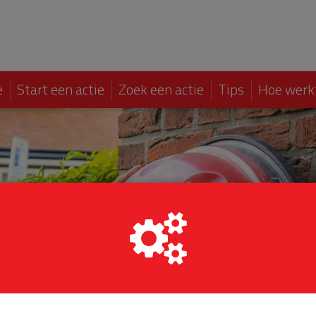
e
Start een actie
Zoek een actie
Tips
Hoe werk