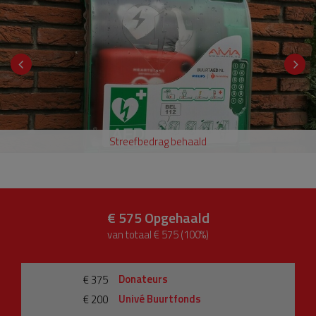
Streefbedrag behaald
€ 575
Opgehaald
van totaal € 575 (100%)
Donateurs
€ 375
Univé Buurtfonds
€ 200