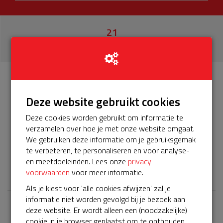
21
donaties
Info
Donateurs
21
Deze website gebruikt cookies
Deze cookies worden gebruikt om informatie te
Het servicepakket van onze BuurtAED verloopt bijna en
verzamelen over hoe je met onze website omgaat.
moet worden verlengd, zodat onze AED gebruiksklaar
We gebruiken deze informatie om je gebruiksgemak
blijft. Help je mee? Doneer voor ons servicepakket!
te verbeteren, te personaliseren en voor analyse-
en meetdoeleinden. Lees onze
privacy
𝕏
voorwaarden
voor meer informatie.
Als je kiest voor 'alle cookies afwijzen' zal je
informatie niet worden gevolgd bij je bezoek aan
deze website. Er wordt alleen een (noodzakelijke)
Laatste donaties
cookie in je browser geplaatst om te onthouden