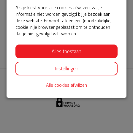
Als je kiest voor 'alle cookies afwijzen' zal je
AED360-ProCardio
informatie niet worden gevolgd bij je bezoek aan
ServiceBuurtAED wordt aangeboden door de Hartstichting en
deze website. Er wordt alleen een (noodzakelijke)
cookie in je browser geplaatst om te onthouden
AED360-ProCardio. Net als bij BuurtAED is AED360-ProCardio
dat je niet gevolgd wilt worden.
de leverancier van het servicepakket en ontzorgen zij jou de
komende jaren. AED360-ProCardio is gespecialiseerd in de
Alles toestaan
levering en het onderhoud van Philips AED’s.
Instellingen
Alle cookies afwijzen