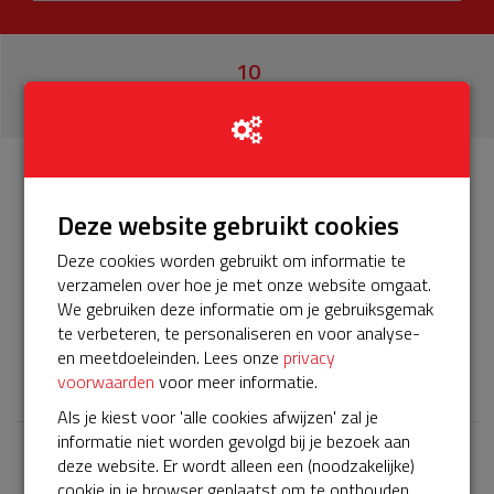
10
donaties
Info
Donateurs
10
Deze website gebruikt cookies
Deze cookies worden gebruikt om informatie te
Het servicepakket van onze BuurtAED verloopt bijna en
verzamelen over hoe je met onze website omgaat.
moet worden verlengd, zodat onze AED gebruiksklaar
We gebruiken deze informatie om je gebruiksgemak
blijft. Help je mee? Doneer voor ons servicepakket!
te verbeteren, te personaliseren en voor analyse-
en meetdoeleinden. Lees onze
privacy
𝕏
voorwaarden
voor meer informatie.
Als je kiest voor 'alle cookies afwijzen' zal je
informatie niet worden gevolgd bij je bezoek aan
deze website. Er wordt alleen een (noodzakelijke)
Laatste donaties
cookie in je browser geplaatst om te onthouden