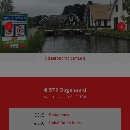
Streefbedrag behaald
€ 575
Opgehaald
van totaal € 575 (100%)
Donateurs
€ 375
Univé Buurtfonds
€ 200