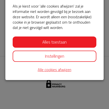
Als je kiest voor 'alle cookies afwijzen' zal je
AED360-ProCardio
informatie niet worden gevolgd bij je bezoek aan
ServiceBuurtAED wordt aangeboden door de Hartstichting en
deze website. Er wordt alleen een (noodzakelijke)
cookie in je browser geplaatst om te onthouden
AED360-ProCardio. Net als bij BuurtAED is AED360-ProCardio
dat je niet gevolgd wilt worden.
de leverancier van het servicepakket en ontzorgen zij jou de
komende jaren. AED360-ProCardio is gespecialiseerd in de
Alles toestaan
levering en het onderhoud van Philips AED’s.
Instellingen
Alle cookies afwijzen