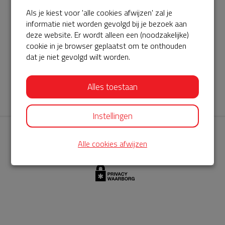
Als je kiest voor 'alle cookies afwijzen' zal je
AED360-ProCardio
informatie niet worden gevolgd bij je bezoek aan
ServiceBuurtAED wordt aangeboden door de Hartstichting en
deze website. Er wordt alleen een (noodzakelijke)
cookie in je browser geplaatst om te onthouden
AED360-ProCardio. Net als bij BuurtAED is AED360-ProCardio
dat je niet gevolgd wilt worden.
de leverancier van het servicepakket en ontzorgen zij jou de
komende jaren. AED360-ProCardio is gespecialiseerd in de
Alles toestaan
levering en het onderhoud van Philips AED’s.
Instellingen
Alle cookies afwijzen