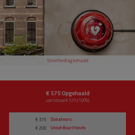
Streefbedrag behaald
€ 575
Opgehaald
van totaal € 575 (100%)
Donateurs
€ 375
Univé Buurtfonds
€ 200