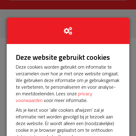
16
donaties
Info
Donateurs
Deze website gebruikt cookies
16
Deze cookies worden gebruikt om informatie te
verzamelen over hoe je met onze website omgaat.
Het servicepakket van onze BuurtAED verloopt bijna en
We gebruiken deze informatie om je gebruiksgemak
moet worden verlengd, zodat onze AED gebruiksklaar
te verbeteren, te personaliseren en voor analyse-
blijft. Help je mee? Doneer voor ons servicepakket!
en meetdoeleinden. Lees onze
privacy
voorwaarden
voor meer informatie.
𝕏
Als je kiest voor 'alle cookies afwijzen' zal je
informatie niet worden gevolgd bij je bezoek aan
deze website. Er wordt alleen een (noodzakelijke)
cookie in je browser geplaatst om te onthouden
Laatste donaties